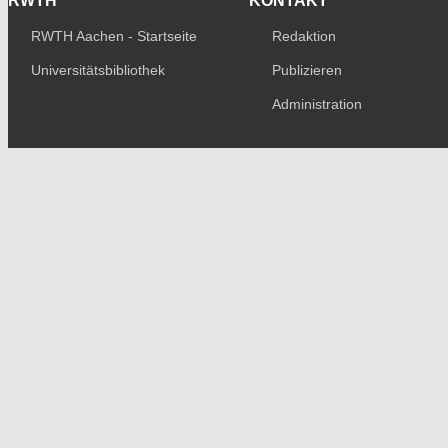
RWTH
KONTAKT
RWTH Aachen - Startseite
Redaktion
Universitätsbibliothek
Publizieren
Administration