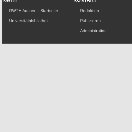
RWTH
KONTAKT
RWTH Aachen - Startseite
Redaktion
Universitätsbibliothek
Publizieren
Administration