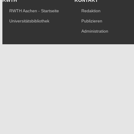
RWTH
KONTAKT
RWTH Aachen - Startseite
Redaktion
Universitätsbibliothek
Publizieren
Administration