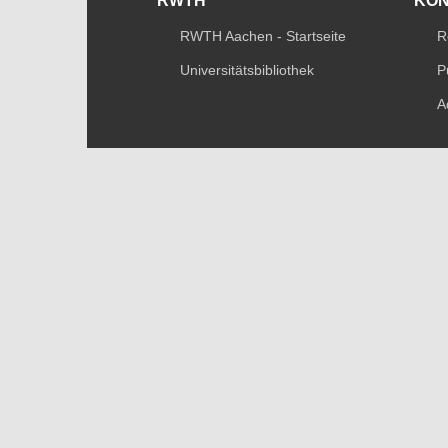
RWTH
KO
RWTH Aachen - Startseite
R
Universitätsbibliothek
P
A