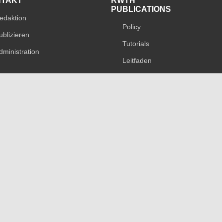
NTAKT
RWTH
PUBLICATIONS
edaktion
Policy
ublizieren
Tutorials
dministration
Leitfaden