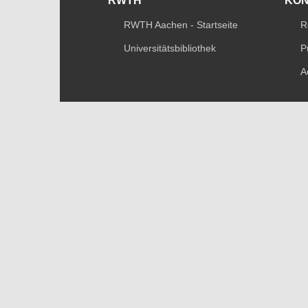
RWTH
KO
RWTH Aachen - Startseite
R
Universitätsbibliothek
P
A