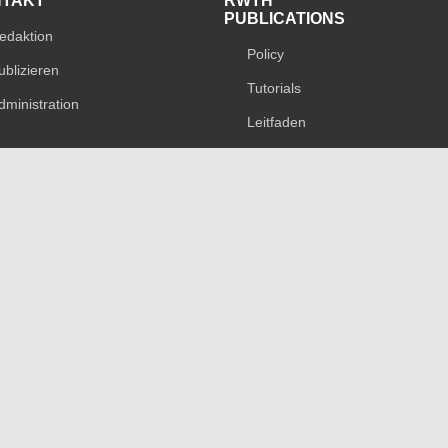
NTAKT
RWTH
PUBLICATIONS
edaktion
Policy
ublizieren
Tutorials
dministration
Leitfaden