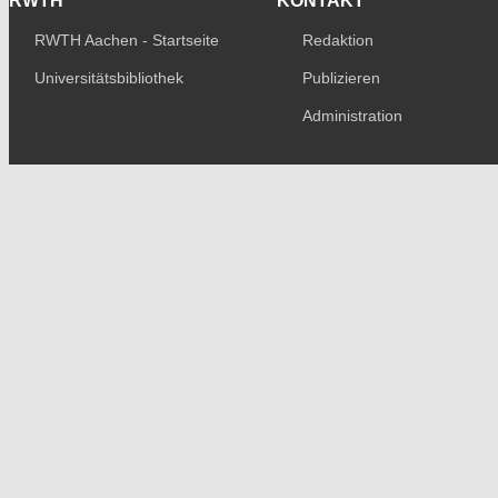
RWTH
KONTAKT
RWTH Aachen - Startseite
Redaktion
Universitätsbibliothek
Publizieren
Administration