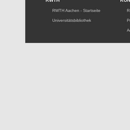
RWTH
KO
RWTH Aachen - Startseite
R
Universitätsbibliothek
P
A