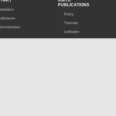
NTAKT
RWTH
PUBLICATIONS
edaktion
Policy
ublizieren
Tutorials
dministration
Leitfaden