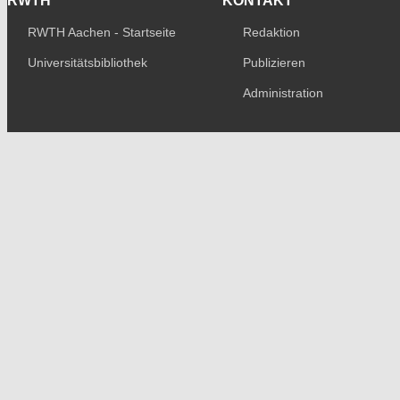
RWTH
KONTAKT
RWTH Aachen - Startseite
Redaktion
Universitätsbibliothek
Publizieren
Administration