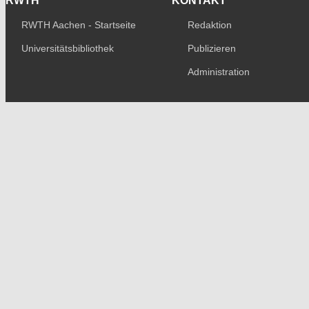
RWTH
KONTAKT
RWTH Aachen - Startseite
Redaktion
Universitätsbibliothek
Publizieren
Administration