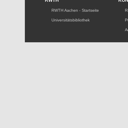
RWTH
KO
RWTH Aachen - Startseite
R
Universitätsbibliothek
P
A