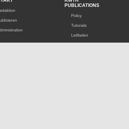
NTAKT
RWTH
PUBLICATIONS
edaktion
Policy
ublizieren
Tutorials
dministration
Leitfaden