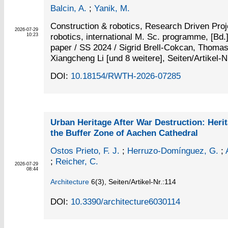
Balcin, A.
;
Yanik, M.
Construction & robotics, Research Driven Proje
2026-07-29
robotics, international M. Sc. programme, [Bd.
10:23
paper / SS 2024 / Sigrid Brell-Cokcan, Thoma
Xiangcheng Li [und 8 weitere], Seiten/Artikel-N
DOI:
10.18154/RWTH-2026-07285
Urban Heritage After War Destruction: Heri
the Buffer Zone of Aachen Cathedral
Ostos Prieto, F. J.
;
Herruzo-Domínguez, G.
;
;
Reicher, C.
2026-07-29
08:44
Architecture
6
(3)
,
Seiten/Artikel-Nr.:114
DOI:
10.3390/architecture6030114