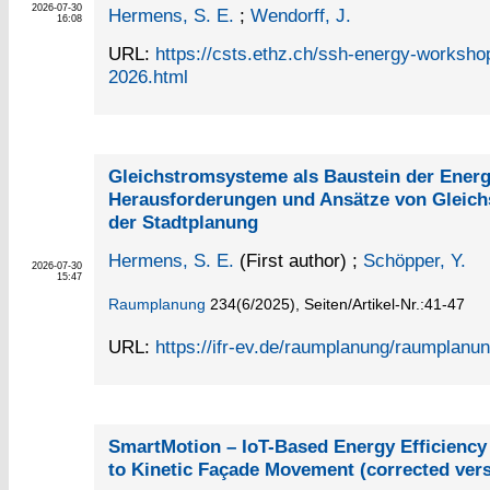
2026-07-30
Hermens, S. E.
;
Wendorff, J.
16:08
URL:
https://csts.ethz.ch/ssh-energy-worksho
2026.html
Gleichstromsysteme als Baustein der Ener
Herausforderungen und Ansätze von Gleich
der Stadtplanung
Hermens, S. E.
(First author)
;
Schöpper, Y.
2026-07-30
15:47
Raumplanung
234
(6/2025)
,
Seiten/Artikel-Nr.:41-47
URL:
https://ifr-ev.de/raumplanung/raumplanu
SmartMotion – IoT-Based Energy Efficiency
to Kinetic Façade Movement (corrected vers