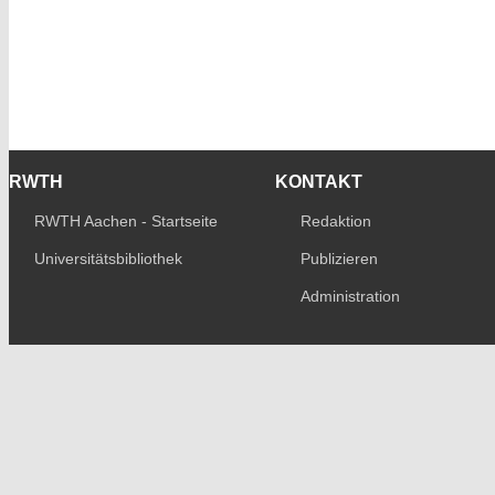
RWTH
KONTAKT
RWTH Aachen - Startseite
Redaktion
Universitätsbibliothek
Publizieren
Administration