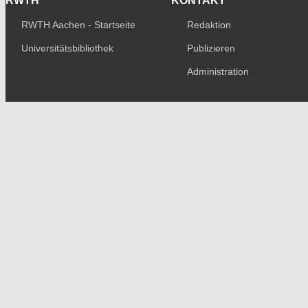
RWTH
KONTAKT
RWTH Aachen - Startseite
Redaktion
Universitätsbibliothek
Publizieren
Administration