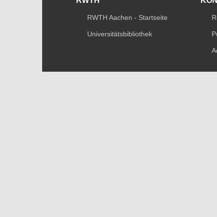
RWTH
KO
RWTH Aachen - Startseite
R
Universitätsbibliothek
P
A