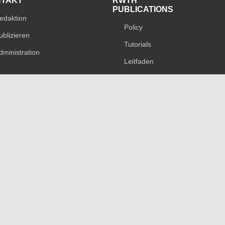
NTAKT
RWTH
PUBLICATIONS
edaktion
Policy
ublizieren
Tutorials
dministration
Leitfaden