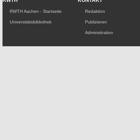
RWTH
KONTAKT
RWTH Aachen - Startseite
Redaktion
Universitätsbibliothek
Publizieren
Administration