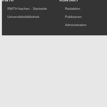
RWTH
KONTAKT
RWTH Aachen - Startseite
Redaktion
Universitätsbibliothek
Publizieren
Administration