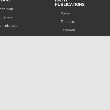
NTAKT
RWTH
PUBLICATIONS
edaktion
Policy
ublizieren
Tutorials
dministration
Leitfaden