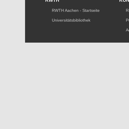
RWTH
KO
RWTH Aachen - Startseite
R
Universitätsbibliothek
P
A