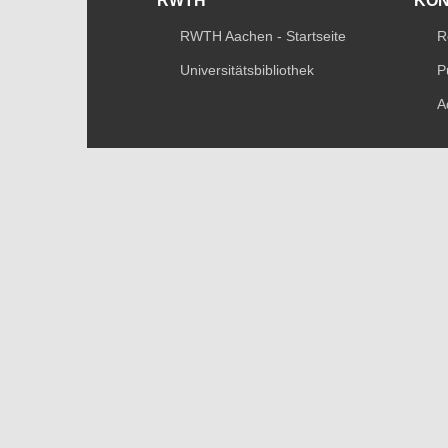
RWTH
KO
RWTH Aachen - Startseite
R
Universitätsbibliothek
P
A