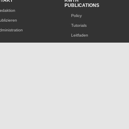
NTAKT
RWTH
PUBLICATIONS
edaktion
Policy
ublizieren
Tutorials
dministration
Leitfaden