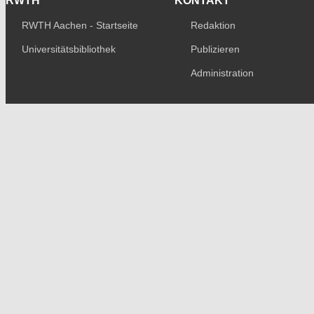
RWTH
KONTAKT
RWTH Aachen - Startseite
Redaktion
Universitätsbibliothek
Publizieren
Administration