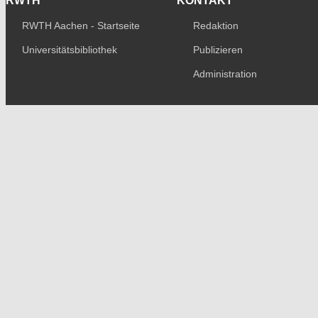
RWTH
KONTAKT
RWTH Aachen - Startseite
Redaktion
Universitätsbibliothek
Publizieren
Administration