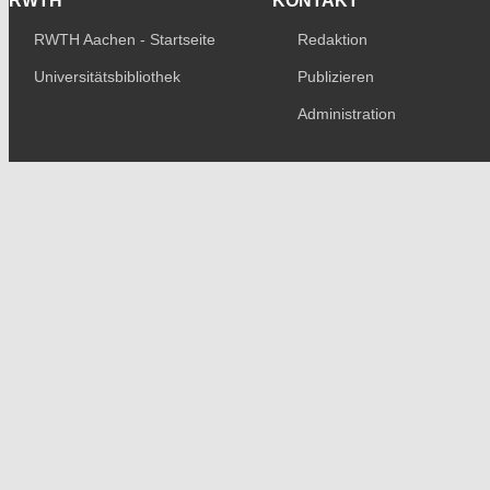
RWTH
KONTAKT
RWTH Aachen - Startseite
Redaktion
Universitätsbibliothek
Publizieren
Administration