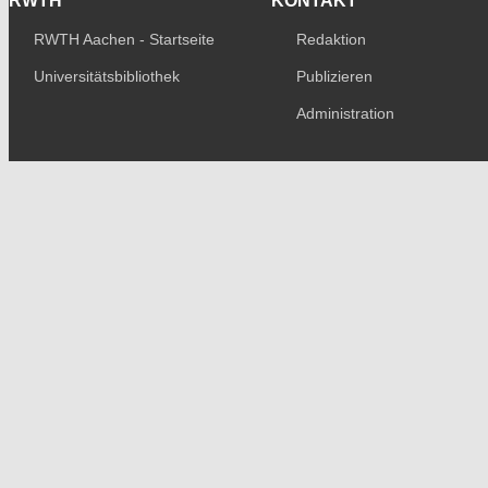
RWTH
KONTAKT
RWTH Aachen - Startseite
Redaktion
Universitätsbibliothek
Publizieren
Administration