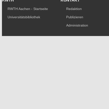
RWTH
KONTAKT
RWTH Aachen - Startseite
Redaktion
Universitätsbibliothek
Publizieren
Administration