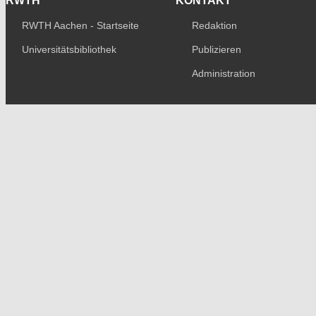
RWTH
KONTAKT
RWTH Aachen - Startseite
Redaktion
Universitätsbibliothek
Publizieren
Administration