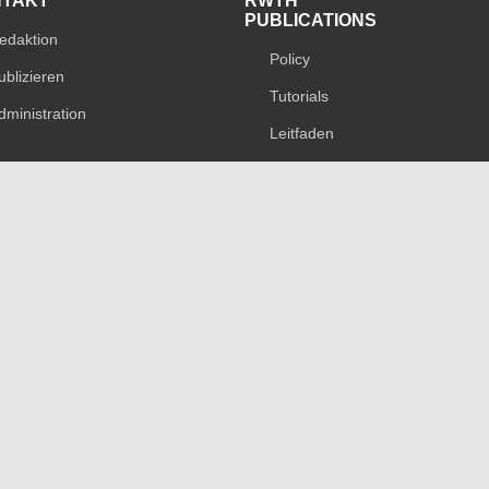
NTAKT
RWTH
PUBLICATIONS
edaktion
Policy
ublizieren
Tutorials
dministration
Leitfaden