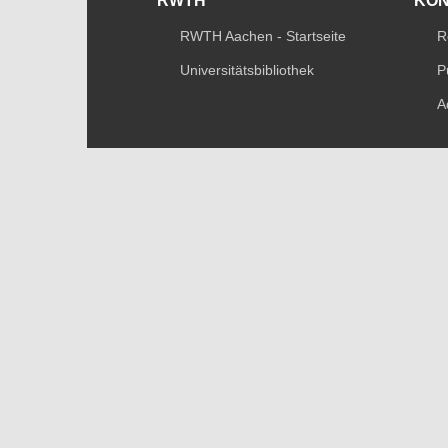
RWTH
KO
RWTH Aachen - Startseite
R
Universitätsbibliothek
P
A