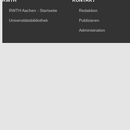
RWTH
KONTAKT
RWTH Aachen - Startseite
Redaktion
Universitätsbibliothek
Publizieren
Administration