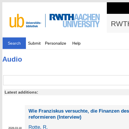
RWTH
Search
Submit
Personalize
Help
Audio
Latest additions:
Wie Franziskus versuchte, die Finanzen des
reformieren (Interview)
Rotte, R.
2026-03-18