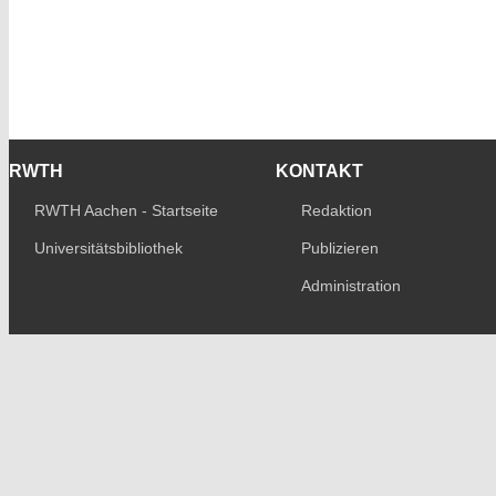
RWTH
KONTAKT
RWTH Aachen - Startseite
Redaktion
Universitätsbibliothek
Publizieren
Administration