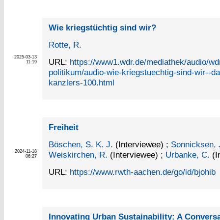
Wie kriegstüchtig sind wir?
Rotte, R.
2025-03-13
URL:
https://www1.wdr.de/mediathek/audio/wd
11:19
politikum/audio-wie-kriegstuechtig-sind-wir--d
kanzlers-100.html
Freiheit
Böschen, S. K. J.
(Interviewee)
;
Sonnicksen, J
2024-11-18
Weiskirchen, R.
(Interviewee)
;
Urbanke, C.
(I
06:27
URL:
https://www.rwth-aachen.de/go/id/bjohib
Innovating Urban Sustainability: A Convers