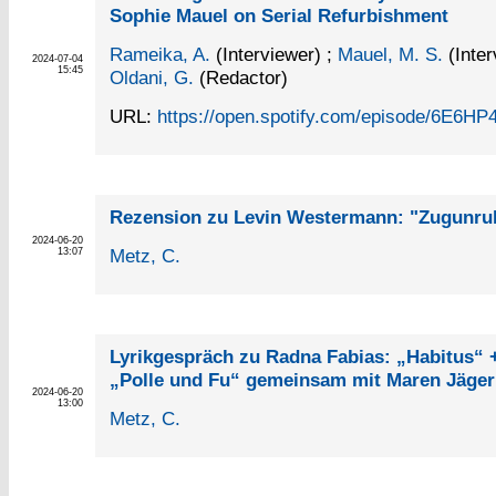
Sophie Mauel on Serial Refurbishment
Rameika, A.
(Interviewer)
;
Mauel, M. S.
(Inter
2024-07-04
15:45
Oldani, G.
(Redactor)
URL:
https://open.spotify.com/episode/6E6H
Rezension zu Levin Westermann: "Zugunru
2024-06-20
Metz, C.
13:07
Lyrikgespräch zu Radna Fabias: „Habitus“ +
„Polle und Fu“ gemeinsam mit Maren Jäger
2024-06-20
13:00
Metz, C.