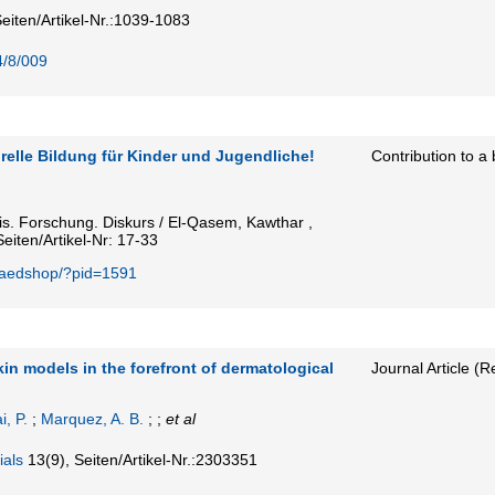
eiten/Artikel-Nr.:1039-1083
4/8/009
relle Bildung für Kinder und Jugendliche!
Contribution to a
xis. Forschung. Diskurs / El-Qasem, Kawthar ,
eiten/Artikel-Nr: 17-33
paedshop/?pid=1591
in models in the forefront of dermatological
Journal Article (R
i, P.
;
Marquez, A. B.
; ;
et al
ials
13
(9)
,
Seiten/Artikel-Nr.:2303351