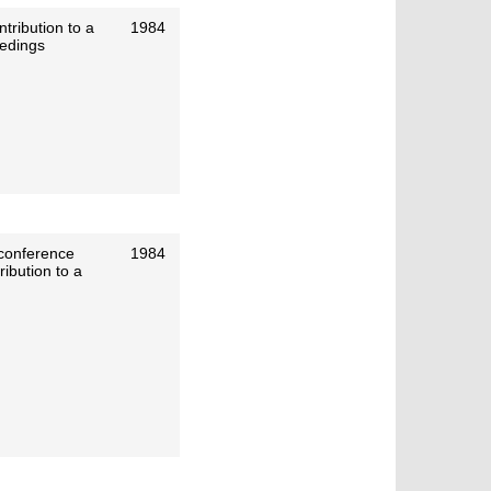
ntribution to a
1984
edings
 conference
1984
ibution to a