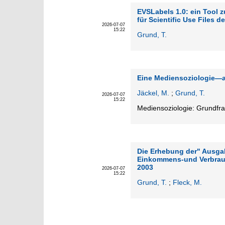
EVSLabels 1.0: ein Tool 
für Scientific Use Files d
2026-07-07
15:22
Grund, T.
Eine Mediensoziologie—au
Jäckel, M.
;
Grund, T.
2026-07-07
15:22
Mediensoziologie: Grundfra
Die Erhebung der" Ausgab
Einkommens-und Verbrauc
2003
2026-07-07
15:22
Grund, T.
;
Fleck, M.