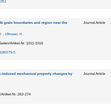
3351
lk grain boundaries and region near the
Journal Article
D.
;
Ullmaier, H.
Seiten/Artikel-Nr.:1011-1016
4)90279-5
n-induced mechanical property changes by
Journal Article
/Artikel-Nr.:263-274