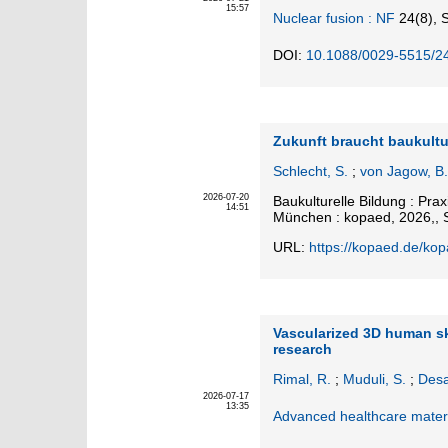
15:57
Nuclear fusion : NF
24
(8)
,
S
DOI:
10.1088/0029-5515/2
Zukunft braucht baukultu
Schlecht, S.
;
von Jagow, B.
2026-07-20
Baukulturelle Bildung : Pra
14:51
München : kopaed, 2026,, S
URL:
https://kopaed.de/ko
Vascularized 3D human sk
research
Rimal, R.
;
Muduli, S.
;
Desa
2026-07-17
13:35
Advanced healthcare mater