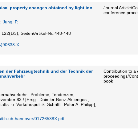
ical property changes obtained by light ion
Journal Article/Co
conference proce
;
Jung, P.
s
122
(1/3)
,
Seiten/Artikel-Nr.:448-448
4)90638-X
en der Fahrzeugtechnik und der Technik der
Contribution to a
ernahverkehr
proceedings/Contr
book
ternahverkehr : Probleme, Tendenzen,
vember 83 / [Hrsg.: Daimler-Benz-Aktienges.,
afts- u. Verkehrspolitik. Schriftl.: Peter A. Philipp],
s/tib-ub-hannover/01726538X.pdf