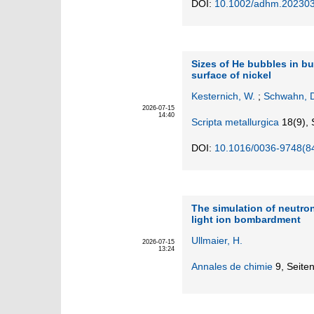
DOI:
10.1002/adhm.20230
Sizes of He bubbles in bu
surface of nickel
Kesternich, W.
;
Schwahn, 
2026-07-15
14:40
Scripta metallurgica
18
(9)
,
DOI:
10.1016/0036-9748(8
The simulation of neutro
light ion bombardment
Ullmaier, H.
2026-07-15
13:24
Annales de chimie
9,
Seiten