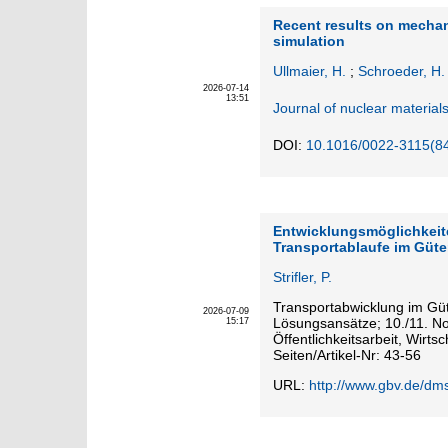
Recent results on mechan
simulation
Ullmaier, H.
;
Schroeder, H.
2026-07-14
13:51
Journal of nuclear material
DOI:
10.1016/0022-3115(8
Entwicklungsmöglichkeit
Transportablaufe im Güt
Strifler, P.
Transportabwicklung im Gü
2026-07-09
Lösungsansätze; 10./11. No
15:17
Öffentlichkeitsarbeit, Wirtsch
Seiten/Artikel-Nr: 43-56
URL:
http://www.gbv.de/dm