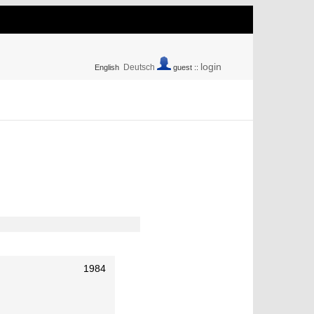
login
Deutsch
English
guest ::
1984