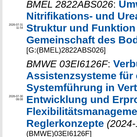
Umw
BMEL 2822ABS026
:
Nitrifikations- und Ure
Struktur und Funktion
2026-07-31
11:54
Gemeinschaft des Bo
[G:(BMEL)2822ABS026]
Verb
BMWE 03EI6126F
:
Assistenzsysteme für e
Systemführung in Vert
Entwicklung und Erpr
2026-07-30
09:08
Flexibilitätsmanageme
Reglerkonzepte
(2024-
(BMWE)03EI6126F]