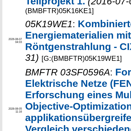
Teilprojekt 1.
(2016-07-
(BMBFTR)05K16KE1]
Kombiniert
05K19WE1
:
Energiematerialien mit
2026-08-07
04:03
Röntgenstrahlung - C
31)
[G:(BMBFTR)05K19WE1]
Fo
BMFTR 03SF0596A
:
Elektrische Netze (F
Erforschung eines Mult
Objective-Optimizatio
2026-08-05
11:16
applikationsübergrei
Vergleich verschieden