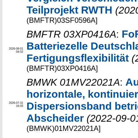
Teilprojekt RWTH
(202
(BMFTR)03SF0596A]
FoF
BMFTR 03XP0416A
:
Batteriezelle Deutschl
2026-08-01
04:02
Fertigungsflexibilität
(
(BMFTR)03XP0416A]
Au
BMWK 01MV22021A
:
horizontale, kontinuie
Dispersionsband betri
2026-07-31
16:05
Abscheider
(2022-09-0
(BMWK)01MV22021A]