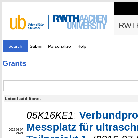
RWTH
Search
Submit
Personalize
Help
Grants
Latest additions:
Verbundpro
05K16KE1
:
Messplatz für ultrasch
2026-08-07
04:03