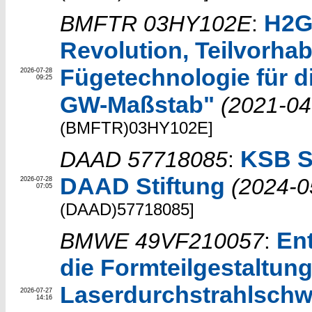
H2G
BMFTR 03HY102E
:
Revolution, Teilvorha
Fügetechnologie für d
2026-07-28
09:25
GW-Maßstab"
(2021-04
(BMFTR)03HY102E]
KSB St
DAAD 57718085
:
DAAD Stiftung
(2024-0
2026-07-28
07:05
(DAAD)57718085]
Ent
BMWE 49VF210057
:
die Formteilgestaltun
Laserdurchstrahlsch
2026-07-27
14:16