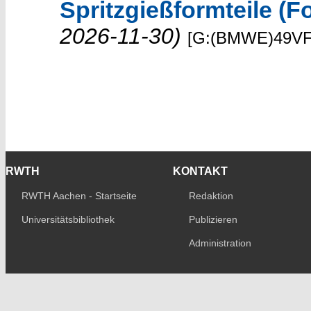
Spritzgießformteile (
2026-11-30)
[G:(BMWE)49VF
RWTH
KONTAKT
RWTH Aachen - Startseite
Redaktion
Universitätsbibliothek
Publizieren
Administration