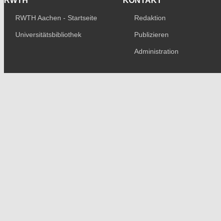
RWTH
KONTAKT
RWTH Aachen - Startseite
Redaktion
Universitätsbibliothek
Publizieren
Administration