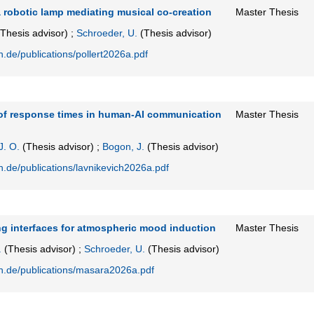
a robotic lamp mediating musical co-creation
Master Thesis
Thesis advisor)
;
Schroeder, U.
(Thesis advisor)
n.de/publications/pollert2026a.pdf
s of response times in human-AI communication
Master Thesis
J. O.
(Thesis advisor)
;
Bogon, J.
(Thesis advisor)
en.de/publications/lavnikevich2026a.pdf
g interfaces for atmospheric mood induction
Master Thesis
.
(Thesis advisor)
;
Schroeder, U.
(Thesis advisor)
en.de/publications/masara2026a.pdf