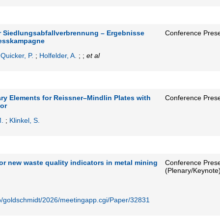
r Siedlungsabfallverbrennung – Ergebnisse
Conference Prese
Messkampagne
;
Quicker, P.
;
Holfelder, A.
; ;
et al
y Elements for Reissner–Mindlin Plates with
Conference Prese
or
M.
;
Klinkel, S.
for new waste quality indicators in metal mining
Conference Prese
(Plenary/Keynote
nfo/goldschmidt/2026/meetingapp.cgi/Paper/32831