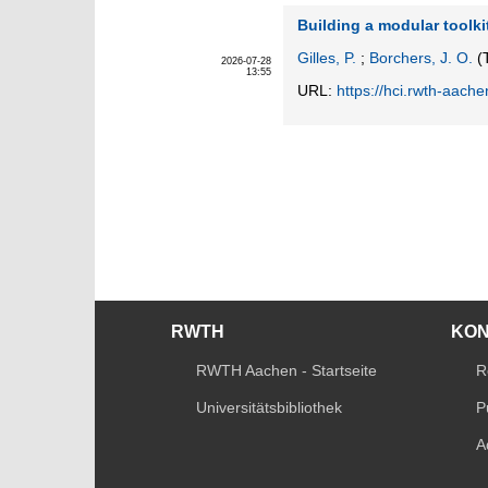
Building a modular toolkit
Gilles, P.
;
Borchers, J. O.
(T
2026-07-28
13:55
URL:
https://hci.rwth-aache
RWTH
KO
RWTH Aachen - Startseite
R
Universitätsbibliothek
P
A