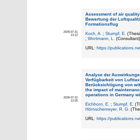
Assessment of air quality f
Bewertung der Luftqualit
Formationsflug
2026-07-31
Koch, A.
;
Stumpf, E.
(Thesi
13:12
;
Wortmann, L.
(Consultant
URL:
https://publications.
Analyse der Auswirkunge
Verfügbarkeit von Luftta
Berücksichtigung von wit
the impact of maintenance 
operations in Germany wi
2026-07-31
13:05
Eichhorn, E.
;
Stumpf, E.
(Th
Hörnschemeyer, R. G.
(Thes
URL:
https://publications.