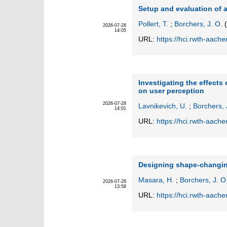
Setup and evaluation of 
Pollert, T.
;
Borchers, J. O.
(
2026-07-28
14:05
URL:
https://hci.rwth-aache
Investigating the effect
on user perception
2026-07-28
Lavnikevich, U.
;
Borchers, 
14:01
URL:
https://hci.rwth-aach
Designing shape-changin
Masara, H.
;
Borchers, J. O
2026-07-28
13:58
URL:
https://hci.rwth-aach