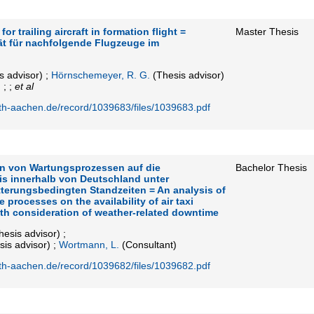
or trailing aircraft in formation flight =
Master Thesis
ät für nachfolgende Flugzeuge im
s advisor)
;
Hörnschemeyer, R. G.
(Thesis advisor)
)
; ;
et al
rwth-aachen.de/record/1039683/files/1039683.pdf
n von Wartungsprozessen auf die
Bachelor Thesis
xis innerhalb von Deutschland unter
terungsbedingten Standzeiten = An analysis of
processes on the availability of air taxi
th consideration of weather-related downtime
esis advisor)
;
is advisor)
;
Wortmann, L.
(Consultant)
rwth-aachen.de/record/1039682/files/1039682.pdf