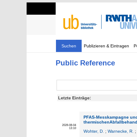
Suchen
Publizieren & Eintragen
P
Public Reference
Letzte Einträge:
PFAS-Messkampagne und B
thermischenAbfallbehand
2026-08-04
13:10
Wohter, D.
;
Warnecke, R.