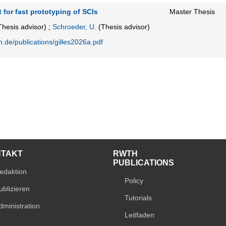
 for fast prototyping of SCIs
Master Thesis
hesis advisor)
;
Schroeder, U.
(Thesis advisor)
n.de/publications/gilles2026a.pdf
NTAKT
RWTH
PUBLICATIONS
edaktion
Policy
ublizieren
Tutorials
dministration
Leitfaden