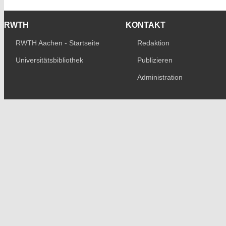
RWTH
KONTAKT
RWTH Aachen - Startseite
Redaktion
Universitätsbibliothek
Publizieren
Administration