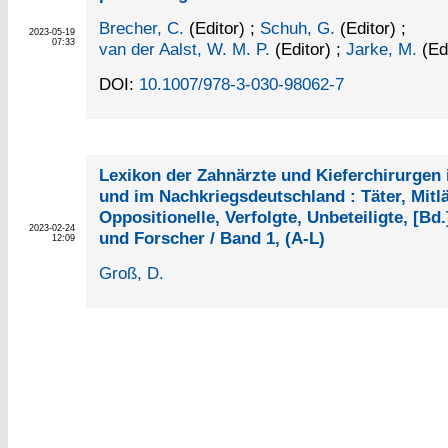
Brecher, C.
(Editor)
;
Schuh, G.
(Editor)
;
2023-05-19
07:33
van der Aalst, W. M. P.
(Editor)
;
Jarke, M.
(Edi
DOI:
10.1007/978-3-030-98062-7
Lexikon der Zahnärzte und Kieferchirurgen 
und im Nachkriegsdeutschland : Täter, Mitlä
Oppositionelle, Verfolgte, Unbeteiligte, [Bd
2023-02-24
und Forscher / Band 1, (A-L)
12:09
Groß, D.