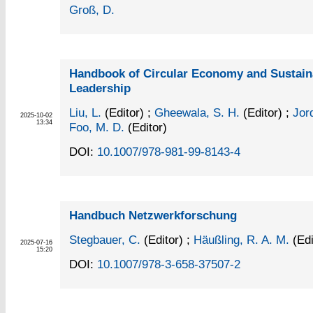
Groß, D.
Handbook of Circular Economy and Sustaina
Leadership
Liu, L.
(Editor)
;
Gheewala, S. H.
(Editor)
;
Jord
2025-10-02
13:34
Foo, M. D.
(Editor)
DOI:
10.1007/978-981-99-8143-4
Handbuch Netzwerkforschung
Stegbauer, C.
(Editor)
;
Häußling, R. A. M.
(Edi
2025-07-16
15:20
DOI:
10.1007/978-3-658-37507-2