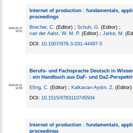
Internet of production : fundamentals, appl
proceedings
Brecher, C.
(Editor)
;
Schuh, G.
(Editor)
;
2024-02-27
14:51
van der Aalst, W. M. P.
(Editor)
;
Jarke, M.
(Edi
DOI:
10.1007/978-3-031-44497-5
Berufs- und Fachsprache Deutsch in Wissen
: ein Handbuch aus DaF- und DaZ-Perspekti
2024-02-21
Efing, C.
(Editor)
;
Kalkavan-Aydın, Z.
(Editor)
14:56
DOI:
10.1515/9783110745504
Internet of production : fundamentals, appl
proceedings