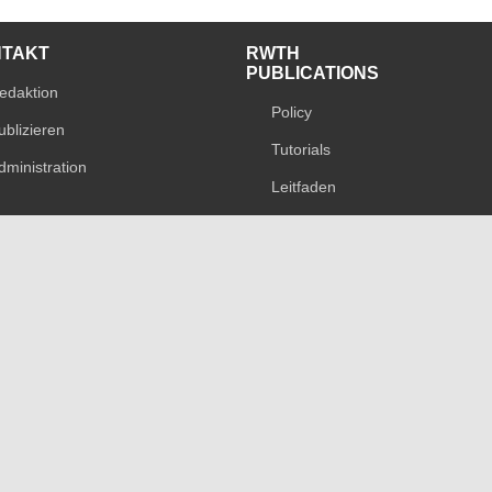
NTAKT
RWTH
PUBLICATIONS
edaktion
Policy
ublizieren
Tutorials
dministration
Leitfaden