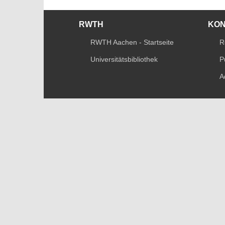
RWTH
KO
RWTH Aachen - Startseite
R
Universitätsbibliothek
P
A