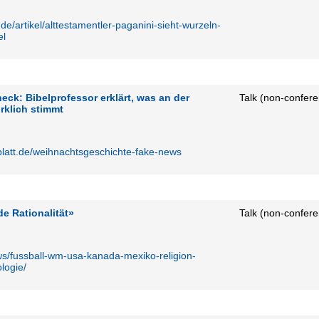
e/artikel/alttestamentler-paganini-sieht-wurzeln-
el
ck: Bibelprofessor erklärt, was an der
Talk (non-confer
rklich stimmt
blatt.de/weihnachtsgeschichte-fake-news
e Rationalität»
Talk (non-confer
ws/fussball-wm-usa-kanada-mexiko-religion-
logie/