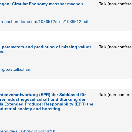
ngen: Circular Economy messbar machen
Talk (non-confer
rwth-aachen.de/record/1036512/files/1036512.pdf
 parameters and prediction of missing values.
Talk (non-confere
s.
rg/pasttalks.html
entenverantwortung (EPR) der Schlüssel für
Talk (non-confere
rer Industriegesellschaft und Stärkung der
Is Extended Producer Responsibility (EPR) the
ndustrial society and boosting
sciebo.de/s/Q5bg64KLyoB9sYX