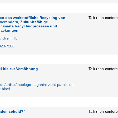
n das werkstoffliche Recycling von
Talk (non-confere
verändern, Zukunftsfähige
 Smarte Recyclingprozesse und
rpackungen
;
Greiff, K.
92.67208
l bis zur Versöhnung
Talk (non-confer
e/artikel/theologe-paganini-zieht-parallelen-
-bibel
uden schuld?"
Talk (non-confer