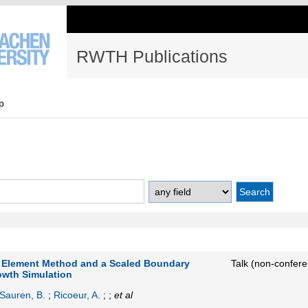
RWTH Publications
p
l Element Method and a Scaled Boundary
Talk (non-confer
owth Simulation
Sauren, B.
;
Ricoeur, A.
; ;
et al