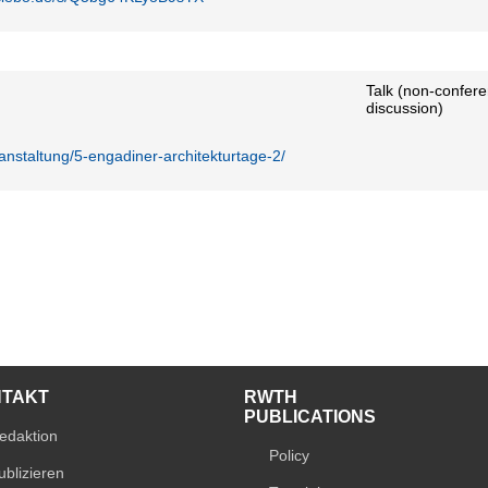
Talk (non-confere
discussion)
ranstaltung/5-engadiner-architekturtage-2/
NTAKT
RWTH
PUBLICATIONS
edaktion
Policy
ublizieren