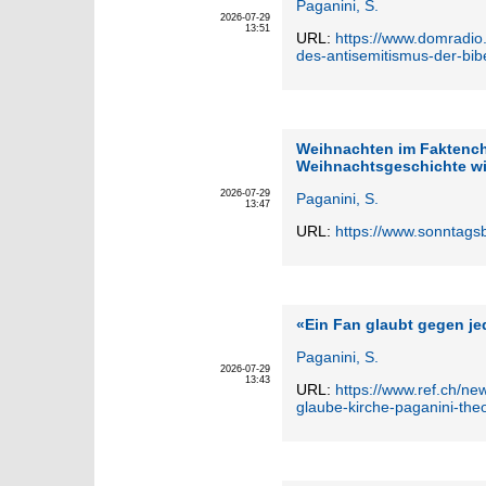
Paganini, S.
2026-07-29
13:51
URL:
https://www.domradio.d
des-antisemitismus-der-bib
Weihnachten im Faktenche
Weihnachtsgeschichte wi
2026-07-29
Paganini, S.
13:47
URL:
https://www.sonntags
«Ein Fan glaubt gegen jed
Paganini, S.
2026-07-29
13:43
URL:
https://www.ref.ch/ne
glaube-kirche-paganini-theo