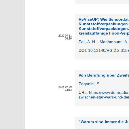
ReViseUP: Wie Sensordate
Kunststoffverpackungen 
Kunststoffverpackungen:
kreislauffähige Food-Ve
2026-07-31
09:16
Feil, A. H.
;
Maghmoumi, A.
DOI:
10.13140/RG.2.2.318
Von Berufung über Zweife
Paganini, S.
2026-07-29
13:53
URL:
https://www.domradio.d
zwischen-star-wars-und-der
"Warum sind immer die J