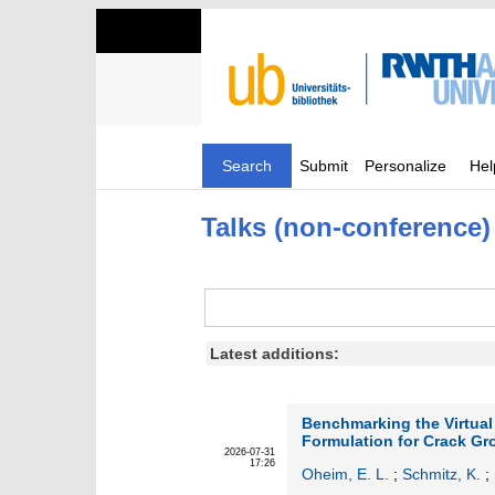
Search
Submit
Personalize
Hel
Talks (non-conference)
Latest additions:
Benchmarking the Virtua
Formulation for Crack Gr
2026-07-31
17:26
Oheim, E. L.
;
Schmitz, K.
;