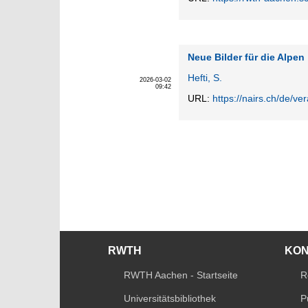
Neue Bilder für die Alpen
Hefti, S.
2026-03-02
09:42
URL:
https://nairs.ch/de/ve
RWTH
KO
RWTH Aachen - Startseite
R
Universitätsbibliothek
P