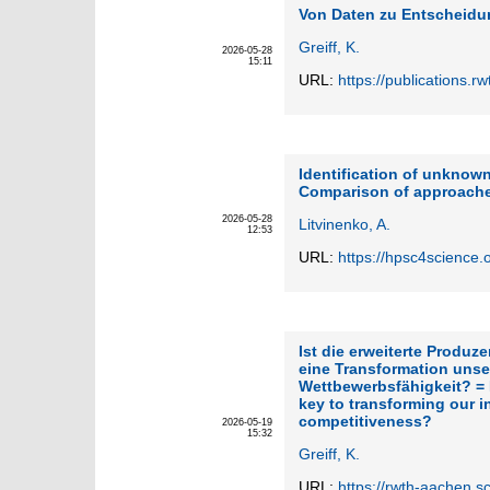
Von Daten zu Entscheidu
Greiff, K.
2026-05-28
15:11
URL:
https://publications.
Identification of unknown
Comparison of approache
2026-05-28
Litvinenko, A.
12:53
URL:
https://hpsc4science.o
Ist die erweiterte Produz
eine Transformation unse
Wettbewerbsfähigkeit? = 
key to transforming our i
competitiveness?
2026-05-19
15:32
Greiff, K.
URL:
https://rwth-aachen.