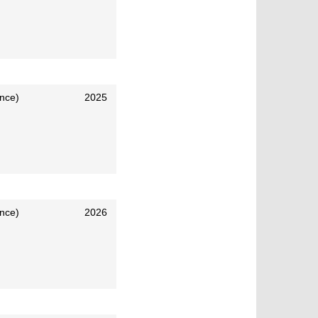
ence)
2025
ence)
2026