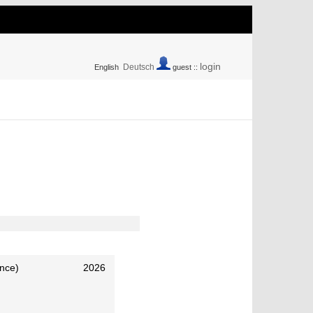
login
Deutsch
English
guest ::
ence)
2026