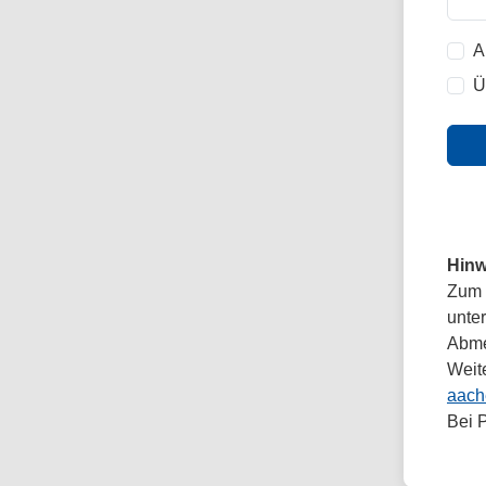
A
Ü
Hinw
Zum 
unte
Abmel
Weit
aach
Bei 