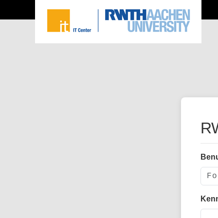
RW
Ben
Ken