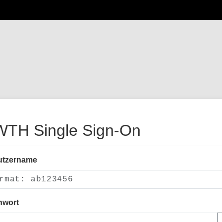
TH Single Sign-On
utzername
nwort