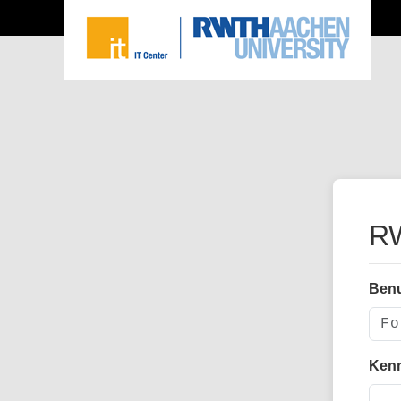
RW
Ben
Ken