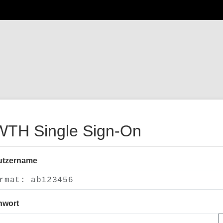
TH Single Sign-On
utzername
nwort