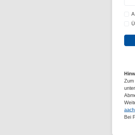
A
Ü
Hinw
Zum 
unte
Abmel
Weit
aach
Bei 