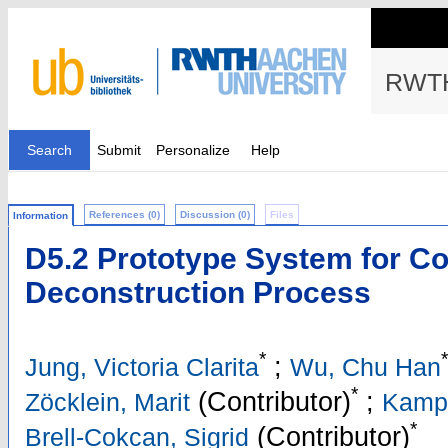
RWTH
Search
Submit
Personalize
Help
References (0)
Discussion (0)
Files
Information
D5.2 Prototype System for Co
Deconstruction Process
*
*
;
Jung, Victoria Clarita
Wu, Chu Han
*
(Contributor)
;
Zöcklein, Marit
Kamp,
*
(Contributor)
Brell-Cokcan, Sigrid