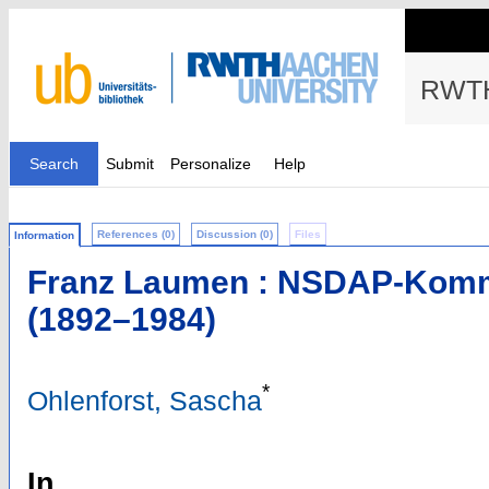
RWTH
Search
Submit
Personalize
Help
References (0)
Discussion (0)
Files
Information
Franz Laumen : NSDAP-Kommu
(1892–1984)
*
Ohlenforst, Sascha
In