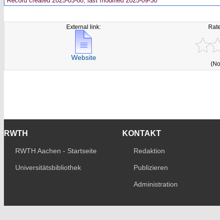
Record created 2025-03-08, last modified 2025-09-30
External link:
Rate
Website
(No
RWTH
KONTAKT
RWTH Aachen - Startseite
Redaktion
Universitätsbibliothek
Publizieren
Administration