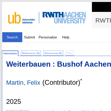
RWTH
Search
Submit
Personalize
Help
References (0)
Discussion (0)
Files
Information
Weiterbauen : Bushof Aache
*
(Contributor)
Martin, Felix
2025