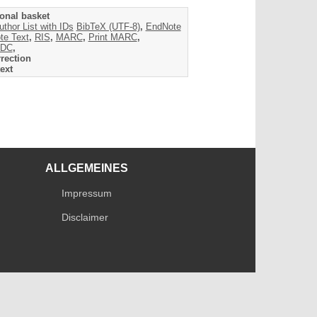
onal basket
uthor List with IDs
BibTeX (UTF-8)
,
EndNote
te Text
,
RIS
,
MARC
,
Print MARC
,
DC
,
rection
ext
ALLGEMEINES
Impressum
Disclaimer