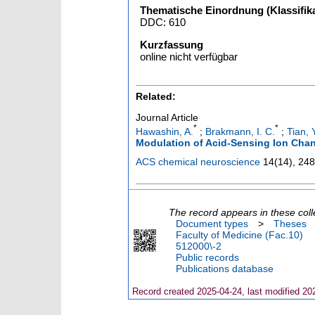
Thematische Einordnung (Klassifika
DDC: 610
Kurzfassung
online nicht verfügbar
Related:
Journal Article
*
*
Hawashin, A.
;
Brakmann, I. C.
;
Tian, 
Modulation of Acid-Sensing Ion Cha
ACS chemical neuroscience
14
(
14
),
248
The record appears in these coll
Document types
>
Theses
Faculty of Medicine (Fac.10)
512000\-2
Public records
Publications database
Record created 2025-04-24, last modified 20