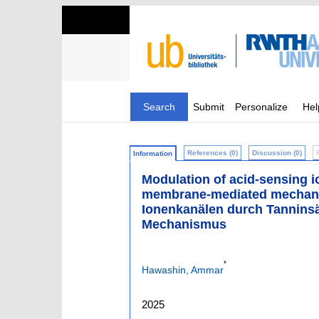
Search
Submit
Personalize
Hel
References (0)
Discussion (0)
Information
Modulation of acid-sensing i
membrane-mediated mechani
Ionenkanälen durch Tannins
Mechanismus
*
Hawashin, Ammar
2025