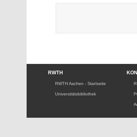
RWTH
KO
RWTH Aachen - Startseite
R
Universitätsbibliothek
P
A