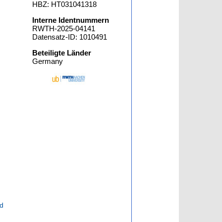
HBZ: HT031041318
Interne Identnummern
RWTH-2025-04141
Datensatz-ID: 1010491
Beteiligte Länder
Germany
id