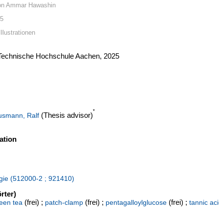
von Ammar Hawashin
25
Illustrationen
e Technische Hochschule Aachen, 2025
*
(Thesis advisor)
smann, Ralf
ation
logie (512000-2 ; 921410)
rter)
(frei) ;
(frei) ;
(frei) ;
een tea
patch-clamp
pentagalloylglucose
tannic ac