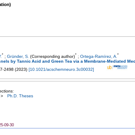
tion)
*
*
*
Y.
;
Gründer, S.
(Corresponding author)
;
Ortega-Ramírez, A.
nnels by Tannic Acid and Green Tea via a Membrane-Mediated M
7-2498
(
2023
)
[
10.1021/acschemneuro.3c00032
]
ections:
>
Ph.D. Theses
25-09-30