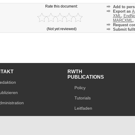
Rate this document:
Add to pers
Export as
A
XML
,
EndNo
MARCXML
,
Request cor
(Not yet reviewed)
Submit fullt
NTAKT
RWTH
PUBLICATIONS
edaktion
Policy
ublizieren
Tutorials
dministration
Leitfaden