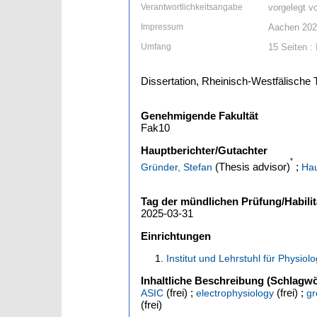
Verantwortlichkeitsangabe
vorgelegt 
Impressum
Aachen 20
Umfang
15 Seiten : 
Dissertation, Rheinisch-Westfälisch
Genehmigende Fakultät
Fak10
Hauptberichter/Gutachter
*
(Thesis advisor)
;
Gründer, Stefan
Hau
Tag der mündlichen Prüfung/Habilit
2025-03-31
Einrichtungen
Institut und Lehrstuhl für Physio
Inhaltliche Beschreibung (Schlagwö
(frei) ;
(frei) ;
ASIC
electrophysiology
gr
(frei)