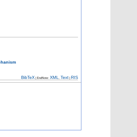
echanism
BibTeX
XML
Text
RIS
| EndNote:
,
|