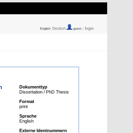
login
Deutsch
English
guest ::
n
Dokumenttyp
Dissertation / PhD Thesis
Format
print
Sprache
English
Externe Identnummern