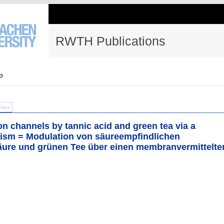
RWTH Publications
p
Files
on channels by tannic acid and green tea via a
sm = Modulation von säureempfindlichen
äure und grünen Tee über einen membranvermittelte