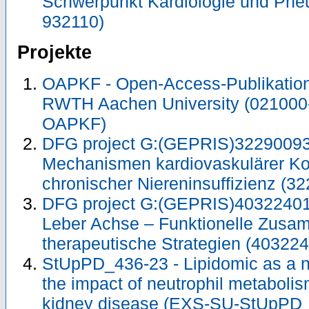
Schwerpunkt Kardiologie und Pneu
932110)
Projekte
OAPKF - Open-Access-Publikation 
RWTH Aachen University (021000
OAPKF)
DFG project G:(GEPRIS)32290093
Mechanismen kardiovaskulärer Ko
chronischer Niereninsuffizienz (
DFG project G:(GEPRIS)40322401
Leber Achse – Funktionelle Zus
therapeutische Strategien (40322
StUpPD_436-23 - Lipidomic as a no
the impact of neutrophil metabolis
kidney disease (EXS-SU-StUpPD