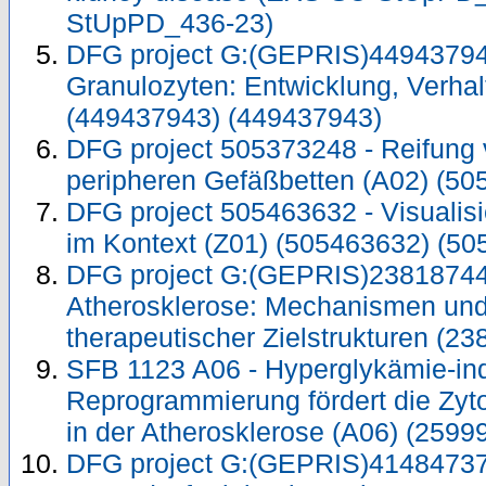
StUpPD_436-23)
DFG project G:(GEPRIS)449437943
Granulozyten: Entwicklung, Verhal
(449437943) (449437943)
DFG project 505373248 - Reifung 
peripheren Gefäßbetten (A02) (5
DFG project 505463632 - Visualis
im Kontext (Z01) (505463632) (5
DFG project G:(GEPRIS)23818744
Atherosklerose: Mechanismen un
therapeutischer Zielstrukturen (2
SFB 1123 A06 - Hyperglykämie-ind
Reprogrammierung fördert die Zyto
in der Atherosklerose (A06) (259
DFG project G:(GEPRIS)41484737