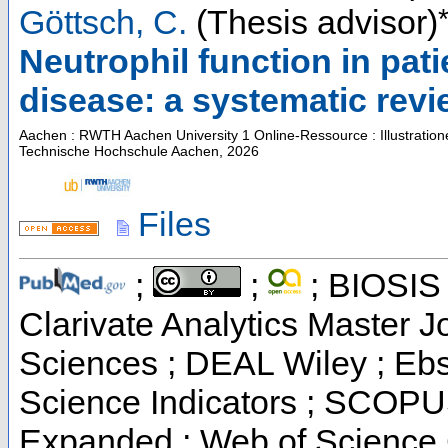
Göttsch, C.
(Thesis advisor)
Neutrophil function in pat
disease: a systematic rev
Aachen : RWTH Aachen University
1 Online-Ressource : Illustratio
Technische Hochschule Aachen, 2026
Files
;
;
; BIOSIS 
Clarivate Analytics Master Jo
Sciences ; DEAL Wiley ; Eb
Science Indicators ; SCOPUS
Expanded ; Web of Science 