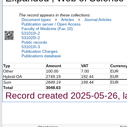
The record appears in these collections:
Document types
>
Articles
>
Journal Articles
Publication server / Open Access
Faculty of Medicine (Fac.10)
531010\-2
531020\-2
Public records
531010\-3
Publication Charges
Publications database
Typ
Amount
VAT
Currenc
Other
100.00
7.00
EUR
Hybrid-OA
2749.19
192.44
EUR
Sum
2849.19
199.44
EUR
Total
3048.63
Record created 2025-05-26, l