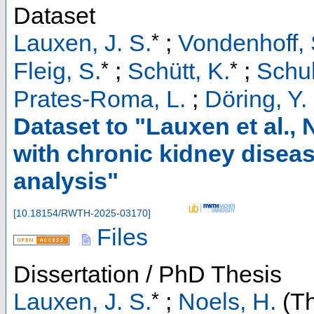
Dataset
*
Lauxen, J. S.
;
Vondenhoff, 
*
*
Fleig, S.
;
Schütt, K.
;
Schul
Prates-Roma, L.
;
Döring, Y.
Dataset to "Lauxen et al., 
with chronic kidney diseas
analysis"
[
10.18154/RWTH-2025-03170
]
Files
Dissertation / PhD Thesis
*
Lauxen, J. S.
;
Noels, H.
(Th