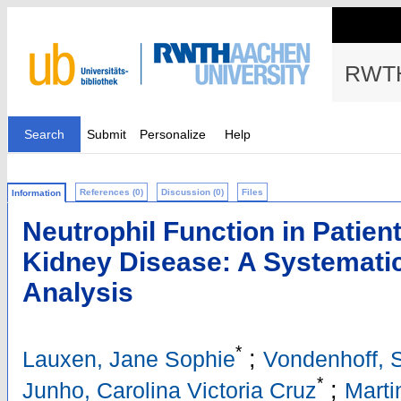
RWTH
Search
Submit
Personalize
Help
References (0)
Discussion (0)
Files
Information
Neutrophil Function in Patien
Kidney Disease: A Systemati
Analysis
*
;
Lauxen, Jane Sophie
Vondenhoff, 
*
;
Junho, Carolina Victoria Cruz
Marti