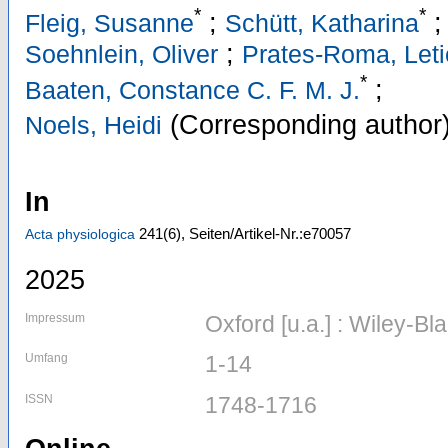
*
*
;
Fleig, Susanne
Schütt, Katharina
;
Soehnlein, Oliver
Prates-Roma, Leti
*
;
Baaten, Constance C. F. M. J.
(Corresponding author
Noels, Heidi
In
241
(6)
,
Seiten/Artikel-Nr.:e70057
Acta physiologica
2025
Impressum
Oxford [u.a.] : Wiley-Bl
Umfang
1-14
ISSN
1748-1716