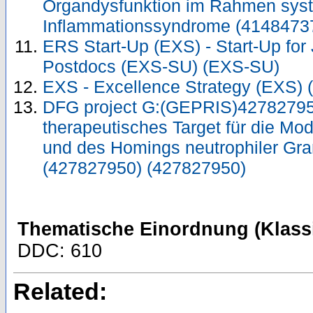
Organdysfunktion im Rahmen sys
Inflammationssyndrome (4148473
ERS Start-Up (EXS) - Start-Up for
Postdocs (EXS-SU) (EXS-SU)
EXS - Excellence Strategy (EXS) 
DFG project G:(GEPRIS)427827950
therapeutisches Target für die Mod
und des Homings neutrophiler Gra
(427827950) (427827950)
Thematische Einordnung (Klassi
DDC: 610
Related: