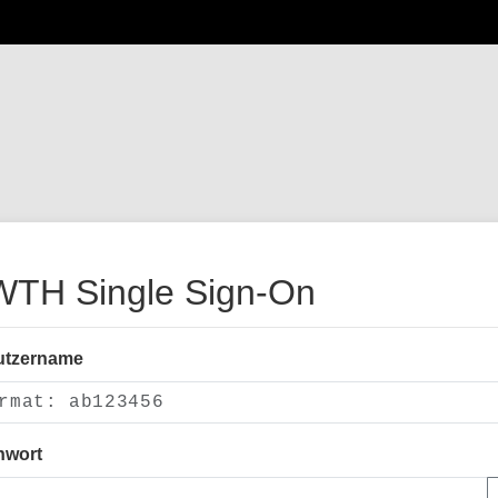
TH Single Sign-On
utzername
nwort