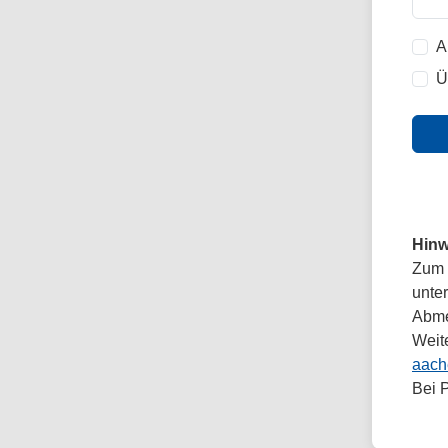
A
Ü
Hinw
Zum 
unte
Abmel
Weit
aach
Bei 