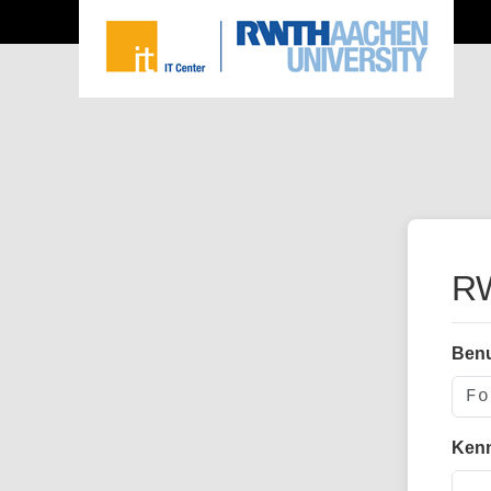
RW
Ben
Ken