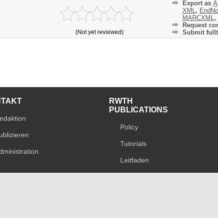
Export as
A
XML
,
EndNo
MARCXML
,
Request cor
(Not yet reviewed)
Submit fullt
NTAKT
RWTH
PUBLICATIONS
edaktion
Policy
ublizieren
Tutorials
dministration
Leitfaden