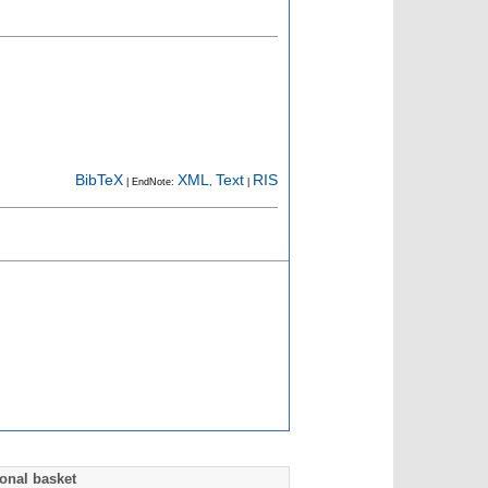
BibTeX
XML
Text
RIS
| EndNote:
,
|
onal basket