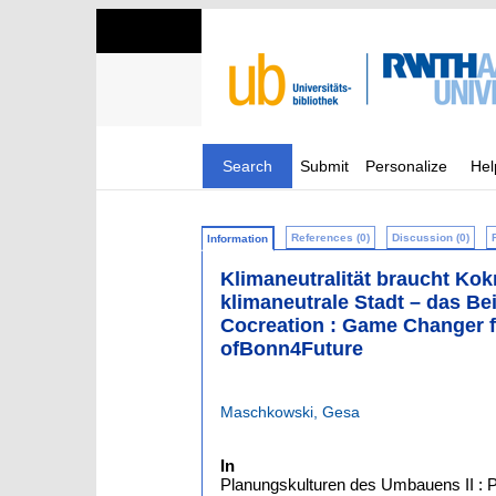
Search
Submit
Personalize
Hel
References (0)
Discussion (0)
Information
Klimaneutralität braucht Kok
klimaneutrale Stadt – das B
Cocreation : Game Changer fo
ofBonn4Future
Maschkowski, Gesa
In
Planungskulturen des Umbauens II : 