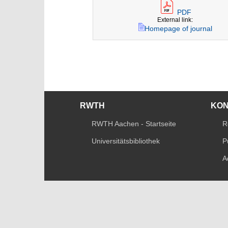
PDF
External link:
Homepage of journal
RWTH
KO
RWTH Aachen - Startseite
R
Universitätsbibliothek
P
A