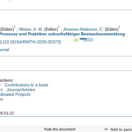
*
*
*
(Editor)
;
Weber, A. M.
(Editor)
;
Jimenez-Mattsson, C.
(Editor)
 Prozesse und Praktiken zukunftsfähiger Bestandsentwicklung
5
)
[
10.18154/RWTH-2025-05373
]
urnal
ections:
>
Contributions to a book
>
Journal Articles
dinated Projects
ss
26-01-23
Rate this document:
Add to pers