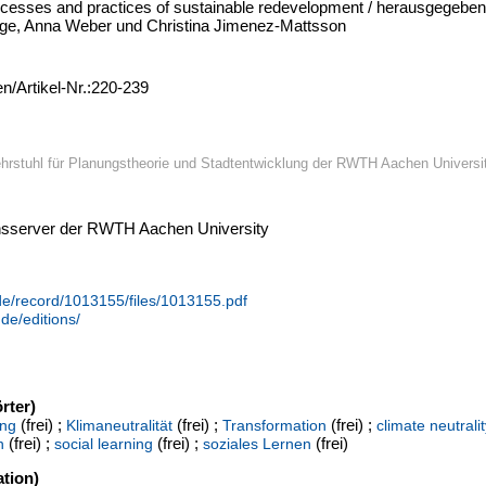
processes and practices of sustainable redevelopment / herausgegeben
uge, Anna Weber und Christina Jimenez-Mattsson
en/Artikel-Nr.:220-239
hrstuhl für Planungstheorie und Stadtentwicklung der RWTH Aachen Universi
ionsserver der RWTH Aachen University
.de/record/1013155/files/1013155.pdf
de/editions/
rter)
(frei) ;
(frei) ;
(frei) ;
ung
Klimaneutralität
Transformation
climate neutrali
(frei) ;
(frei) ;
(frei)
n
social learning
soziales Lernen
tion)