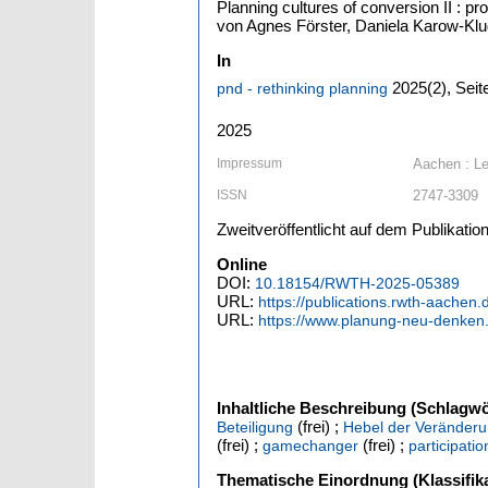
Planning cultures of conversion II : 
von Agnes Förster, Daniela Karow-Kl
In
2025
(2)
,
Seit
pnd - rethinking planning
2025
Impressum
Aachen : Le
ISSN
2747-3309
Zweitveröffentlicht auf dem Publikat
Online
DOI:
10.18154/RWTH-2025-05389
URL:
https://publications.rwth-aachen
URL:
https://www.planung-neu-denken.
Inhaltliche Beschreibung (Schlagwö
(frei) ;
Beteiligung
Hebel der Veränder
(frei) ;
(frei) ;
gamechanger
participatio
Thematische Einordnung (Klassifika