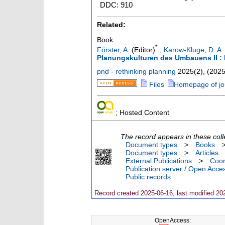
DDC: 910
Related:
Book
*
Förster, A.
(Editor)
;
Karow-Kluge, D. A.
Planungskulturen des Umbauens II :
pnd - rethinking planning
2025
(
2
),
(
202
Files
Homepage of jo
; Hosted Content
The record appears in these coll
Document types
>
Books
Document types
>
Articles
External Publications
>
Coor
Publication server / Open Acce
Public records
Record created 2025-06-16, last modified 20
OpenAccess: