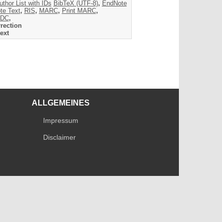
uthor List with IDs
BibTeX (UTF-8)
,
EndNote
te Text
,
RIS
,
MARC
,
Print MARC
,
DC
,
rection
ext
ALLGEMEINES
Impressum
Disclaimer