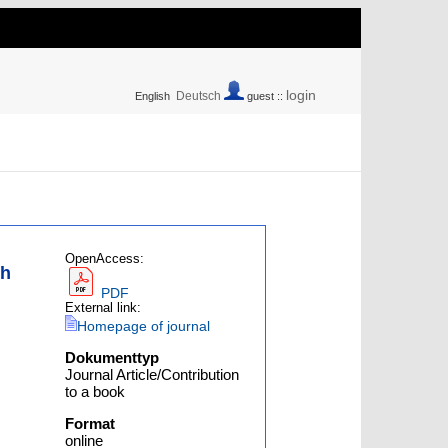
login
Deutsch
English
guest ::
OpenAccess:
gh
PDF
External link:
Homepage of journal
Dokumenttyp
Journal Article/Contribution
to a book
Format
online