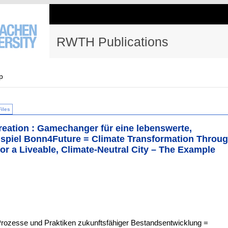
RWTH Publications
p
Files
reation : Gamechanger für eine lebenswerte,
eispiel Bonn4Future = Climate Transformation Throu
r a Liveable, Climate-Neutral City – The Example
Prozesse und Praktiken zukunftsfähiger Bestandsentwicklung =