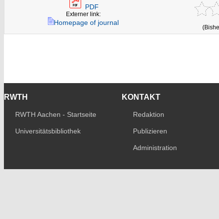
PDF
Externer link:
Homepage of journal
(Bishe
RWTH
KONTAKT
RWTH Aachen - Startseite
Redaktion
Universitätsbibliothek
Publizieren
Administration