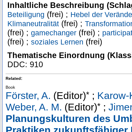
Inhaltliche Beschreibung (Schla
(frei) ;
Beteiligung
Hebel der Veränd
(frei) ;
Klimaneutralität
Transformatio
(frei) ;
(frei) ;
gamechanger
participa
(frei) ;
(frei)
soziales Lernen
Thematische Einordnung (Klassi
DDC: 910
Related:
Book
*
Förster, A.
(Editor)
;
Karow-K
*
Weber, A. M.
(Editor)
;
Jime
Planungskulturen des Umb
Praktiken zukunftsfähige