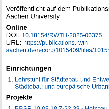
Veröffentlicht auf dem Publikatio
Aachen University
Online
DOI:
10.18154/RWTH-2025-06375
URL:
https://publications.rwth-
aachen.de/record/1015409/files/1015
Einrichtungen
Lehrstuhl für Städtebau und Entwer
Städtebau und europäische Urbani
Projekte
BBSR 10.08.18.7-22.38 - Holzbau_f