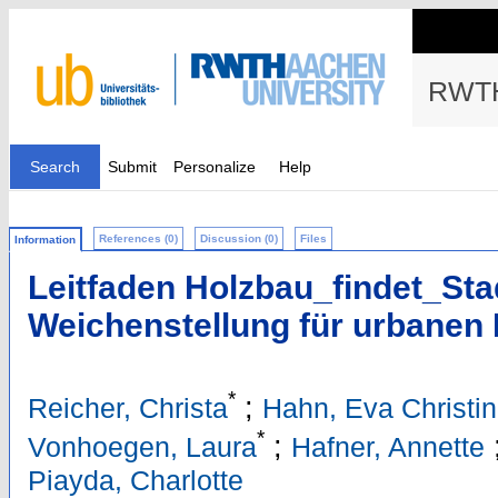
RWTH
Search
Submit
Personalize
Help
References (0)
Discussion (0)
Files
Information
Leitfaden Holzbau_findet_Stad
Weichenstellung für urbanen
*
;
Reicher, Christa
Hahn, Eva Christi
*
;
Vonhoegen, Laura
Hafner, Annette
Piayda, Charlotte