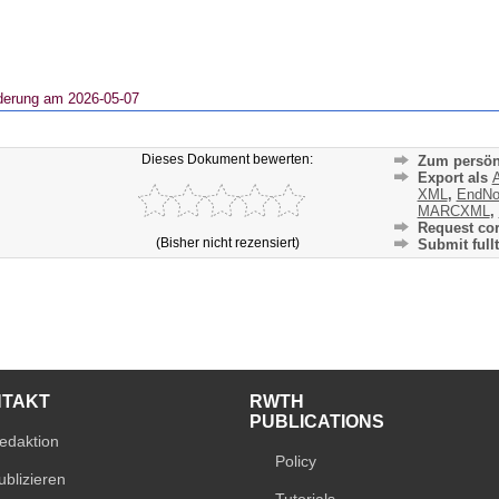
derung am 2026-05-07
Dieses Dokument bewerten:
Zum persön
Export als
A
XML
,
EndNo
MARCXML
,
Request cor
(Bisher nicht rezensiert)
Submit fullt
NTAKT
RWTH
PUBLICATIONS
edaktion
Policy
ublizieren
Tutorials