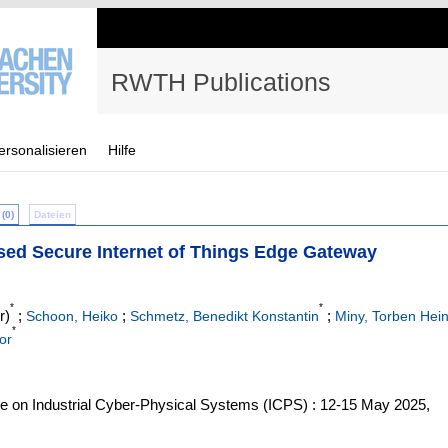
RWTH Publications
ersonalisieren
Hilfe
(0)
Dateien
sed Secure Internet of Things Edge Gateway
*
*
r)
;
;
;
Schoon, Heiko
Schmetz, Benedikt Konstantin
Miny, Torben Hei
*
or
ce on Industrial Cyber-Physical Systems (ICPS) : 12-15 May 2025,