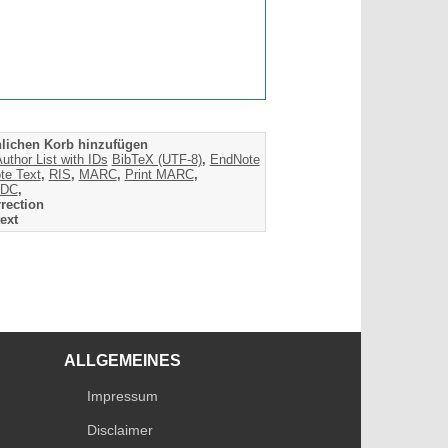
lichen Korb hinzufügen
uthor List with IDs
BibTeX (UTF-8)
,
EndNote
te Text
,
RIS
,
MARC
,
Print MARC
,
DC
,
rection
ext
ALLGEMEINES
Impressum
Disclaimer