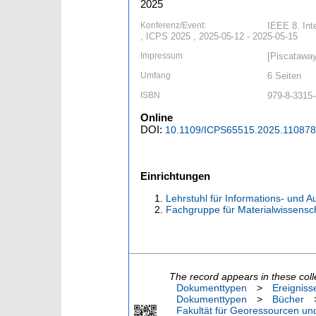
2025
Konferenz/Event:
IEEE 8. Int
, ICPS 2025 , 2025-05-12 - 2025-05-15
Impressum
[Piscataway
Umfang
6 Seiten
ISBN
979-8-3315
Online
DOI:
10.1109/ICPS65515.2025.11087
Einrichtungen
Lehrstuhl für Informations- und 
Fachgruppe für Materialwissensc
The record appears in these coll
Dokumenttypen
>
Ereigniss
Dokumenttypen
>
Bücher
Fakultät für Georessourcen und