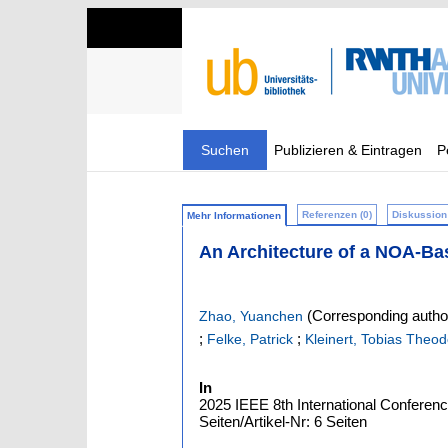
Suchen
Publizieren & Eintragen
P
Referenzen (0)
Diskussion 
Mehr Informationen
An Architecture of a NOA-Ba
(Corresponding autho
Zhao, Yuanchen
;
;
Felke, Patrick
Kleinert, Tobias Theod
In
2025 IEEE 8th International Conferen
Seiten/Artikel-Nr: 6 Seiten