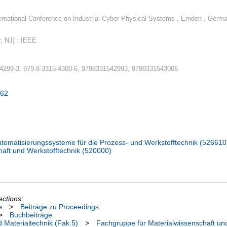
ernational Conference on Industrial Cyber-Physical Systems , Emden , Germ
, NJ] : IEEE
-4299-3, 979-8-3315-4300-6, 9798331542993, 9798331543006
862
Automatisierungssysteme für die Prozess- und Werkstofftechnik (526610
haft und Werkstofftechnik (520000)
ections:
e
>
Beiträge zu Proceedings
>
Buchbeiträge
 Materialtechnik (Fak.5)
>
Fachgruppe für Materialwissenschaft un