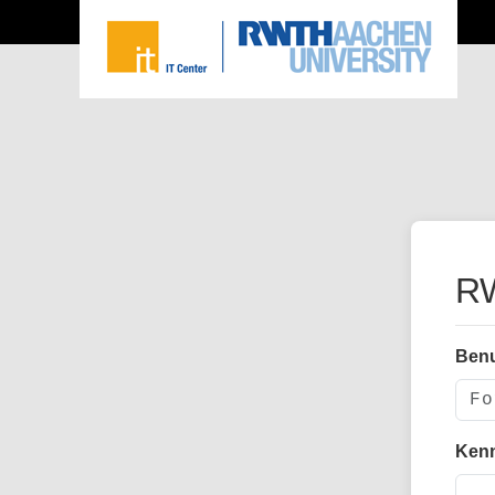
RW
Ben
Ken