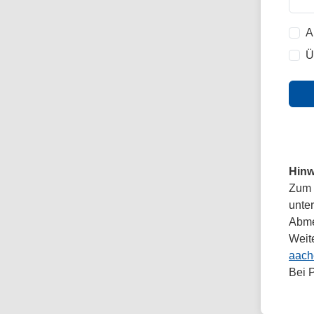
A
Ü
Hinw
Zum 
unte
Abmel
Weit
aach
Bei 