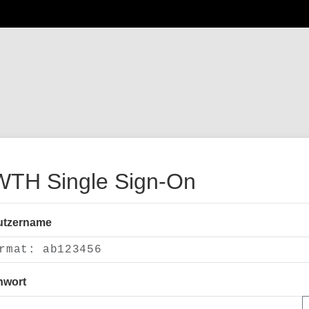
TH Single Sign-On
utzername
nwort