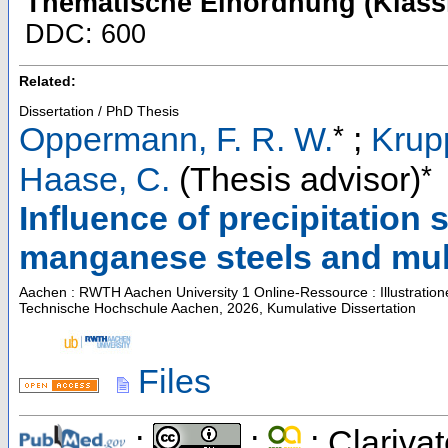
Thematische Einordnung (Klassi
DDC: 600
Related:
Dissertation / PhD Thesis
*
Oppermann, F. R. W.
;
Krup
*
Haase, C.
(Thesis advisor)
Influence of precipitation
manganese steels and mult
Aachen : RWTH Aachen University
1 Online-Ressource : Illustratio
Technische Hochschule Aachen, 2026, Kumulative Dissertation
Files
;
;
; Clarivat