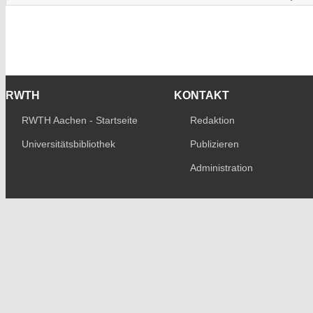
RWTH
KONTAKT
RWTH Aachen - Startseite
Redaktion
Universitätsbibliothek
Publizieren
Administration