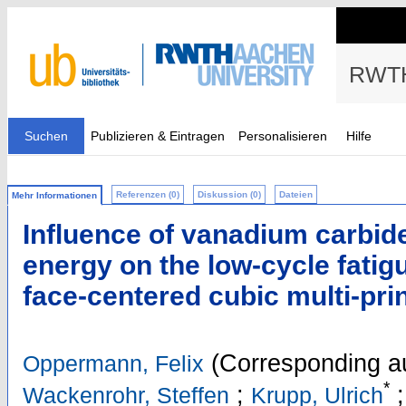
RWTH
Suchen
Publizieren & Eintragen
Personalisieren
Hilfe
Referenzen (0)
Diskussion (0)
Dateien
Mehr Informationen
Influence of vanadium carbide
energy on the low-cycle fatig
face-centered cubic multi-pri
(Corresponding a
Oppermann, Felix
*
;
Wackenrohr, Steffen
Krupp, Ulrich