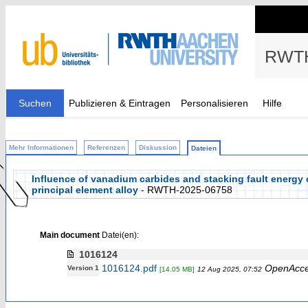
RWTH
Suchen
Publizieren & Eintragen
Personalisieren
Hilfe
Mehr Informationen
Referenzen
Diskussion
Dateien
Influence of vanadium carbides and stacking fault energy o
principal element alloy
- RWTH-2025-06758
Main document
Datei(en):
1016124
1016124.pdf
OpenAcc
Version 1
[14.05 MB]
12 Aug 2025, 07:52