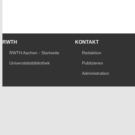
RWTH
KONTAKT
RWTH Aachen - Startseite
Redaktion
Universitätsbibliothek
Publizieren
Administration