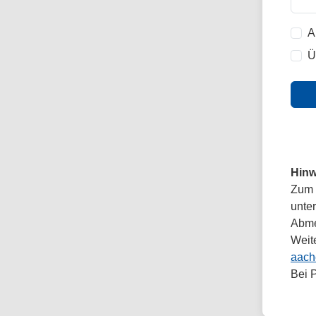
A
Ü
Hinw
Zum 
unte
Abmel
Weit
aach
Bei 