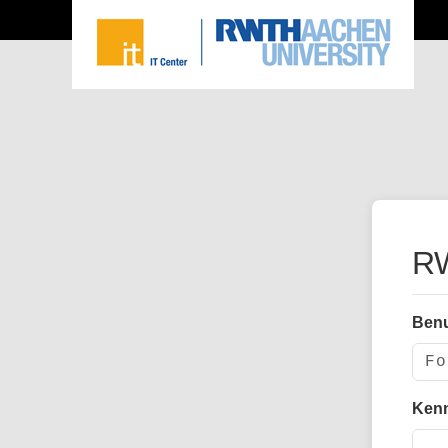
RW
Ben
Ken