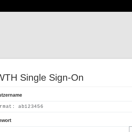
TH Single Sign-On
utzername
nwort